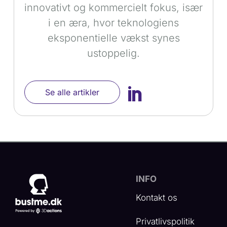
innovativt og kommercielt fokus, især
i en æra, hvor teknologiens
eksponentielle vækst synes
ustoppelig.

Se alle artikler
INFO
Kontakt os
Privatlivspolitik