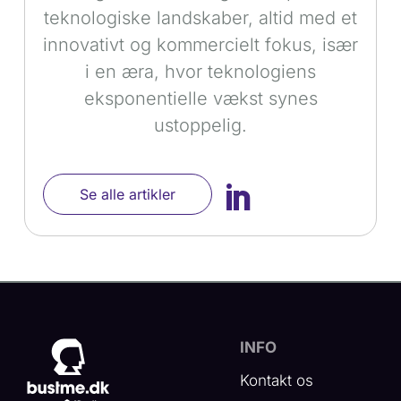
teknologiske landskaber, altid med et
innovativt og kommercielt fokus, især
i en æra, hvor teknologiens
eksponentielle vækst synes
ustoppelig.

Se alle artikler
INFO
Kontakt os