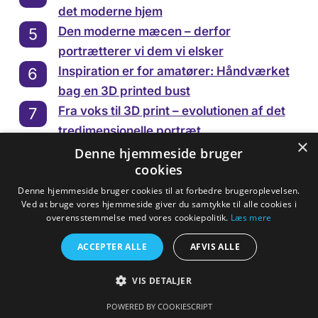
det moderne hjem
Den moderne mæcen – derfor
portrætterer vi dem vi elsker
Inspiration er for amatører: Håndværket
bag en 3D printed bust
Fra voks til 3D print – evolutionen af det
tredimensionelle portræt
×
Tag magten over dit eftermæle – hvorfor
Denne hjemmeside bruger
cookies
personlige buster er mere end blot
dekoration
Denne hjemmeside bruger cookies til at forbedre brugeroplevelsen.
Ved at bruge vores hjemmeside giver du samtykke til alle cookies i
overensstemmelse med vores cookiepolitik.
Læs mere
ACCEPTER ALLE
AFVIS ALLE
Del vores blog
VIS DETALJER
POWERED BY COOKIESCRIPT