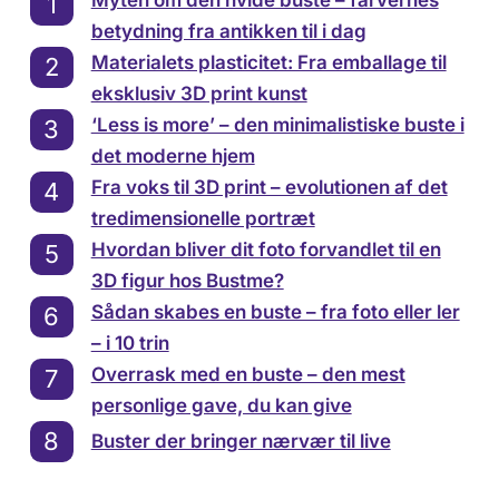
betydning fra antikken til i dag
Materialets plasticitet: Fra emballage til
eksklusiv 3D print kunst
‘Less is more’ – den minimalistiske buste i
det moderne hjem
Fra voks til 3D print – evolutionen af det
tredimensionelle portræt
Hvordan bliver dit foto forvandlet til en
3D figur hos Bustme?
Sådan skabes en buste – fra foto eller ler
– i 10 trin
Overrask med en buste – den mest
personlige gave, du kan give
Buster der bringer nærvær til live