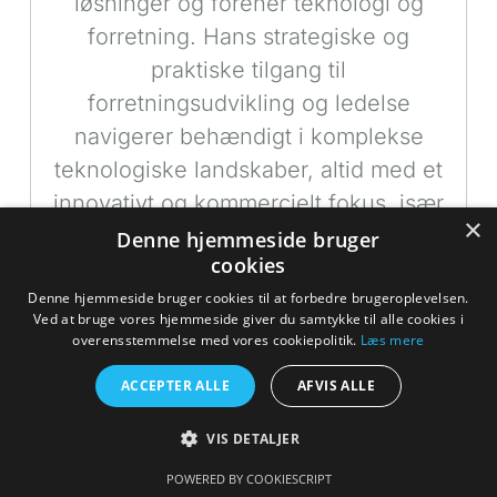
løsninger og forener teknologi og
forretning. Hans strategiske og
praktiske tilgang til
forretningsudvikling og ledelse
navigerer behændigt i komplekse
teknologiske landskaber, altid med et
innovativt og kommercielt fokus, især
×
i en æra, hvor teknologiens
Denne hjemmeside bruger
cookies
eksponentielle vækst synes
Denne hjemmeside bruger cookies til at forbedre brugeroplevelsen.
ustoppelig.
Ved at bruge vores hjemmeside giver du samtykke til alle cookies i
overensstemmelse med vores cookiepolitik.
Læs mere

ACCEPTER ALLE
AFVIS ALLE
Se alle artikler
VIS DETALJER
POWERED BY COOKIESCRIPT