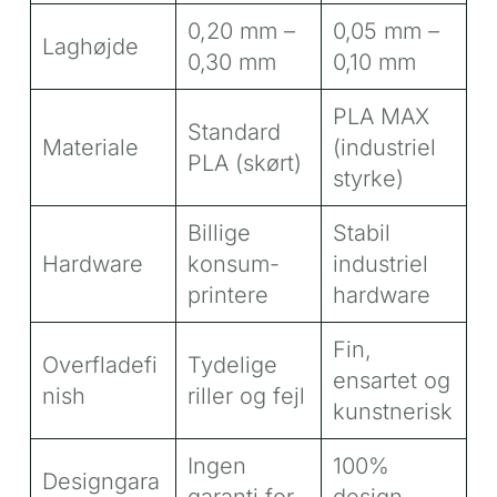
0,20 mm –
0,05 mm –
Laghøjde
0,30 mm
0,10 mm
PLA MAX
Standard
Materiale
(industriel
PLA (skørt)
styrke)
Billige
Stabil
Hardware
konsum-
industriel
printere
hardware
Fin,
Overfladefi
Tydelige
ensartet og
nish
riller og fejl
kunstnerisk
Ingen
100%
Designgara
garanti for
design