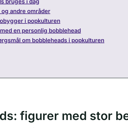
s bruges i dag
k og andre områder
obygger i popkulturen
 med en personlig bobblehead
spørgsmål om bobbleheads i popkulturen
s: figurer med stor b