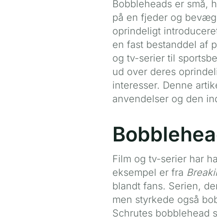
Bobbleheads er små, h
på en fjeder og bevæge
oprindeligt introducere
en fast bestanddel af p
og tv-serier til sports
ud over deres oprindel
interesser. Denne arti
anvendelser og den in
Bobblehead
Film og tv-serier har h
eksempel er fra
Breaki
blandt fans. Serien, d
men styrkede også bob
Schrutes bobblehead så