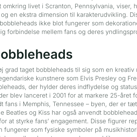
et omkring livet i Scranton, Pennsylvania, viser
 og en ekstra dimension til karakterudvikling. D
 bobbleheads ikke blot fungerer som dekoration
g forbindelse mellem fans og deres yndlingspr
bobbleheads
j grad taget bobbleheads til sig som en kreativ
 Legendariske kunstnere som Elvis Presley og Fr
leheads, der hylder deres indflydelse og status
er blev lanceret i 2001 for at markere 25-året 
ndt fans i Memphis, Tennessee – byen, der er t
he Beatles og Kiss har også anvendt bobblehead
for at styrke fans’ engagement. Disse figurer re
n fungerer som fysiske symboler på musikhistor