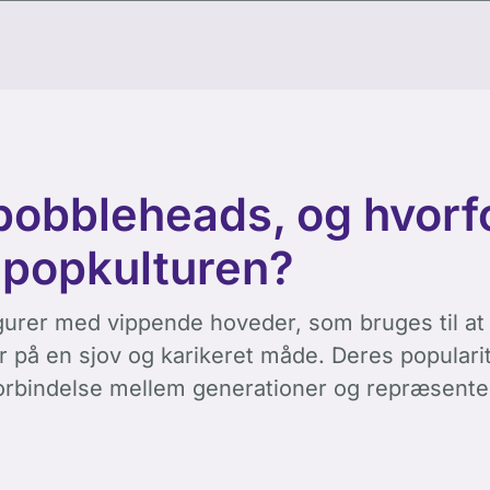
bobbleheads, og hvorfo
f popkulturen?
gurer med vippende hoveder, som bruges til at
r på en sjov og karikeret måde. Deres populari
forbindelse mellem generationer og repræsenter