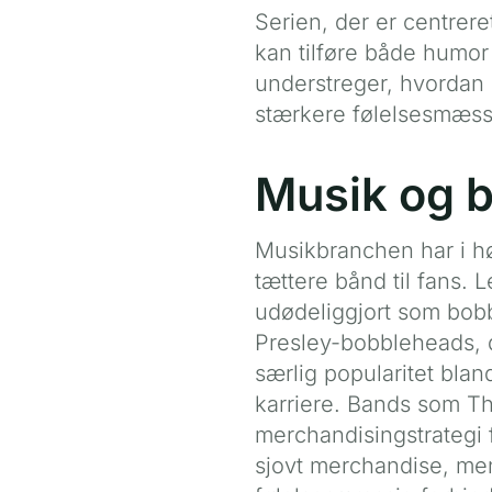
Serien, der er centrer
kan tilføre både humor
understreger, hvordan
stærkere følelsesmæssi
Musik og 
Musikbranchen har i hø
tættere bånd til fans.
udødeliggjort som bobb
Presley-bobbleheads, d
særlig popularitet bla
karriere. Bands som T
merchandisingstrategi 
sjovt merchandise, me