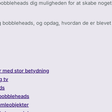
bobbleheads dig muligheden for at skabe noget,
g bobbleheads, og opdag, hvordan de er blevet e
r med stor betydning
g tv
ds
bobbleheads
mleobjekter