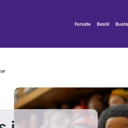
Forside
Bestil
Bust
tur
 i