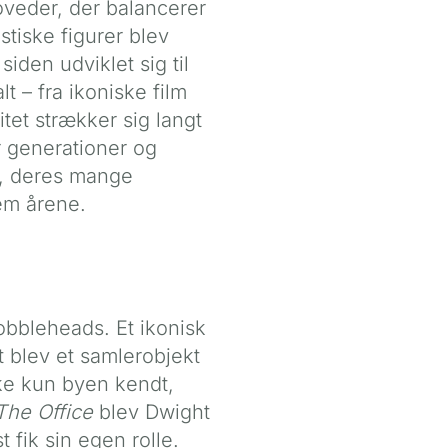
veder, der balancerer
tiske figurer blev
iden udviklet sig til
 – fra ikoniske film
tet strækker sig langt
r generationer og
e, deres mange
em årene.
bobbleheads. Et ikonisk
 blev et samlerobjekt
kke kun byen kendt,
The Office
blev Dwight
fik sin egen rolle.