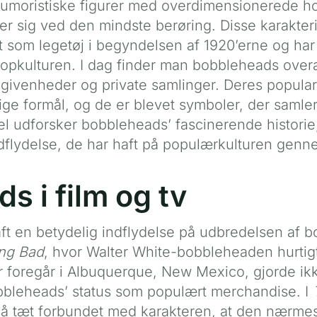
umoristiske figurer med overdimensionerede ho
r sig ved den mindste berøring. Disse karakteris
t som legetøj i begyndelsen af 1920’erne og har s
opkulturen. I dag finder man bobbleheads overalt
begivenheder og private samlinger. Deres populari
ige formål, og de er blevet symboler, der samle
kel udforsker bobbleheads’ fascinerende histori
dflydelse, de har haft på populærkulturen genn
s i film og tv
aft en betydelig indflydelse på udbredelsen af 
ng Bad
, hvor Walter White-bobbleheaden hurtigt
er foregår i Albuquerque, New Mexico, gjorde i
bleheads’ status som populært merchandise. I
 tæt forbundet med karakteren, at den nærmest 