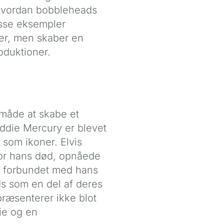
, hvordan bobbleheads
isse eksempler
er, men skaber en
oduktioner.
 måde at skabe et
eddie Mercury er blevet
 som ikoner. Elvis
for hans død, opnåede
æt forbundet med hans
s som en del af deres
præsenterer ikke blot
ie og en