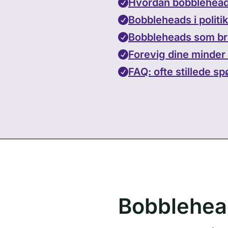
Hvordan bobblehead
Bobbleheads i politi
Bobbleheads som br
Forevig dine minder
FAQ: ofte stillede 
Bobblehead