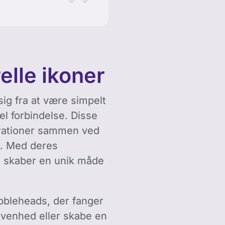
relle ikoner
ig fra at være simpelt
rel forbindelse. Disse
nerationer sammen ved
er. Med deres
g skaber en unik måde
obbleheads, der fanger
ivenhed eller skabe en