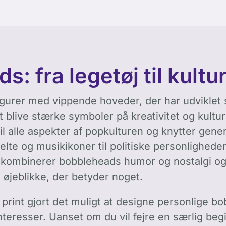
: fra legetøj til kultu
gurer med vippende hoveder, der har udviklet s
 at blive stærke symboler på kreativitet og kultu
 til alle aspekter af popkulturen og knytter ge
helte og musikikoner til politiske personlighed
n kombinerer bobbleheads humor og nostalgi o
øjeblikke, der betyder noget.
 print gjort det muligt at designe personlige b
teresser. Uanset om du vil fejre en særlig beg