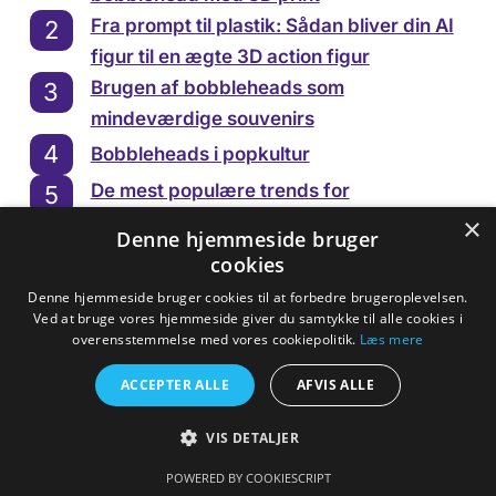
Fra prompt til plastik: Sådan bliver din AI
figur til en ægte 3D action figur
Brugen af bobbleheads som
mindeværdige souvenirs
Bobbleheads i popkultur
De mest populære trends for
bobbleheads i 2025
×
Denne hjemmeside bruger
Sådan laver du 3D printet bobblehead af
cookies
dig selv
Denne hjemmeside bruger cookies til at forbedre brugeroplevelsen.
Sådan designes og tilpasses din egen
Ved at bruge vores hjemmeside giver du samtykke til alle cookies i
overensstemmelse med vores cookiepolitik.
Læs mere
bobblehead
Hvad er et bobblehead?
ACCEPTER ALLE
AFVIS ALLE
VIS DETALJER
POWERED BY COOKIESCRIPT