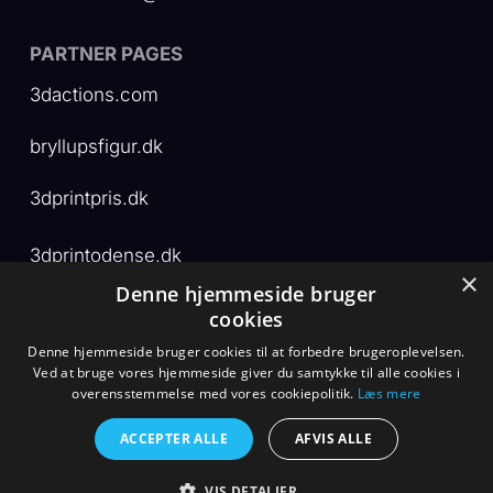
PARTNER PAGES
3dactions.com
bryllupsfigur.dk
3dprintpris.dk
3dprintodense.dk
×
Denne hjemmeside bruger
3dprintservice.dk
cookies
Denne hjemmeside bruger cookies til at forbedre brugeroplevelsen.
Ved at bruge vores hjemmeside giver du samtykke til alle cookies i
overensstemmelse med vores cookiepolitik.
Læs mere
© Copyright 3D actions ApS | Alle rettigheder forbeholdes
ACCEPTER ALLE
AFVIS ALLE
2026 – 2026 | Powered by 3D print + AI +
❤️
VIS DETALJER